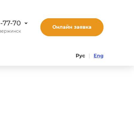
9-77-70
Онлайн заявка
зержинск
Рус
Eng