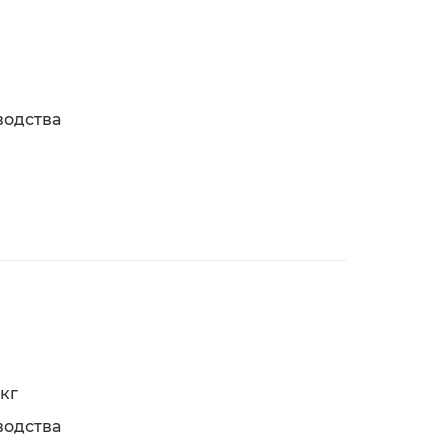
водства
 кг
водства