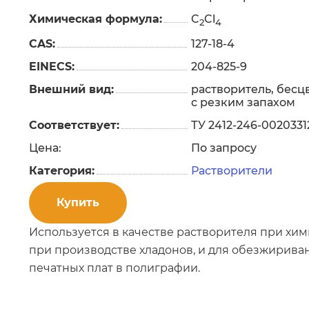
Химическая формула:
C
Cl
2
4
CAS:
127-18-4
EINECS:
204-825-9
Внешний вид:
растворитель, бесц
с резким запахом
Соответствует:
ТУ 2412-246-0020331
Цена:
По запросу
Категория:
Растворители
Купить
Используется в качестве растворителя при хи
при производстве хладонов, и для обезжириван
печатных плат в полиграфии.