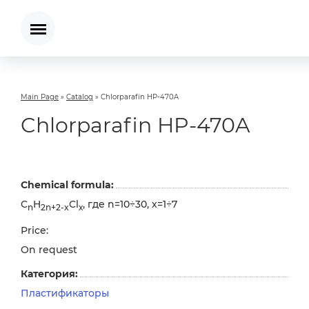
Main Page
»
Catalog
»
Chlorparafin HP-470A
Chlorparafin HP-470A
Chemical formula:
C
H
Cl
, где n=10÷30, х=1÷7
n
2n+2-x
х
Price:
On request
Категория:
Пластификаторы