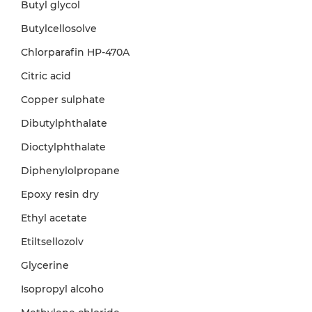
Butyl glycol
Butylcellosolve
Chlorparafin HP-470A
Citric acid
Copper sulphate
Dibutylphthalate
Dioctylphthalate
Diphenylolpropane
Epoxy resin dry
Ethyl acetate
Etiltsellozolv
Glycerine
Isopropyl alcoho