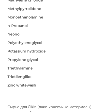
Methylene chloride
Methylpyrrolidone
Monoethanolamine
n-Propanol
Neonol
Polyethyleneglycol
Potassium hydroxide
Propylene glycol
Triethylamine
Trietilenglikol
Zinc whitewash
Сырье для ЛКМ (лако-красочные материалы) —