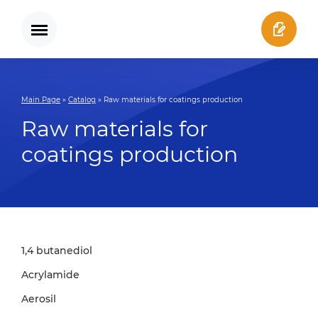
Main Page
»
Catalog
»
Raw materials for coatings production
Raw materials for
coatings production
1,4 butanediol
Acrylamide
Aerosil